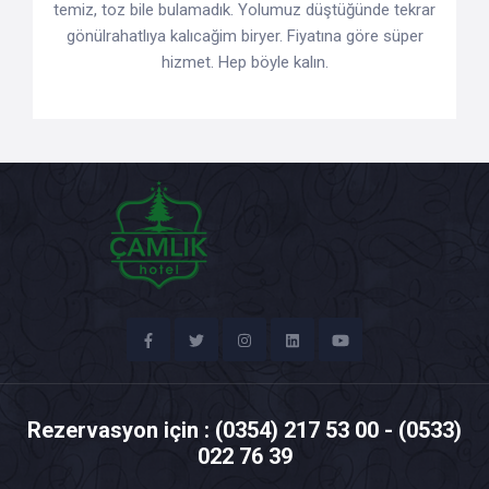
temiz, toz bile bulamadık. Yolumuz düştüğünde tekrar
gönülrahatlıya kalıcağim biryer. Fiyatına göre süper
hizmet. Hep böyle kalın.
Rezervasyon için : (0354) 217 53 00 - (0533)
022 76 39